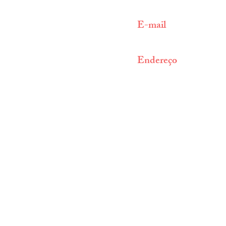
(11) 9 3009 9689
E-mail
info@centroarabe.com.b
Endereço
Av. Bernardino de Cam
CEP 04004-041 |
São
BRASIL