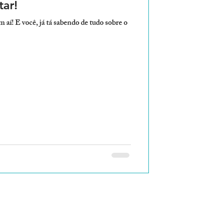
ar!
í! E você, já tá sabendo de tudo sobre o
o das nossas novidades!