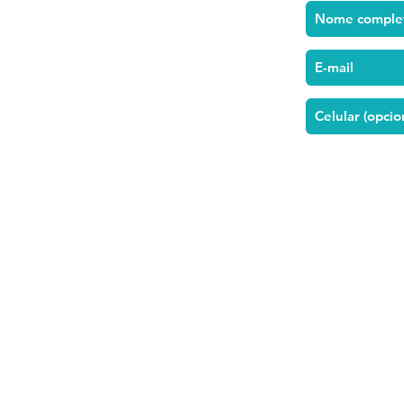
r
pos, 324 |
Paraíso
 Paulo - SP |