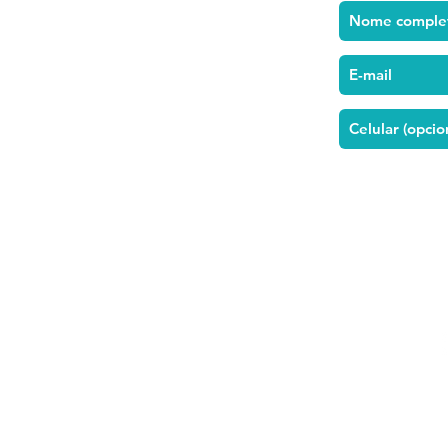
r
pos, 324 |
Paraíso
 Paulo - SP |