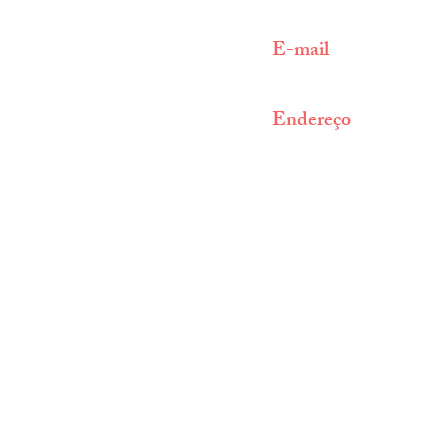
(11) 9 3009 9689
E-mail
info@centroarabe.com.b
Endereço
Av. Bernardino de Cam
CEP 04004-041 |
São
BRASIL