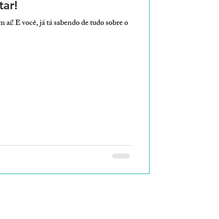
ar!
í! E você, já tá sabendo de tudo sobre o
o das nossas novidades!