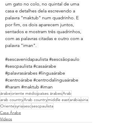
um gato no colo, no quintal de uma 
casa e detalhes dela escrevendo a 
palavra "maktub" num quadrinho. E 
por fim, os dois aparecem juntos, 
sentados e mostram três quadrinhos, 
com as palavras citadas e outro com a 
palavra "iman".  
#sescavenidapaulista
#sescsãopaulo
#sescpaulista
#casaárabe
#palavrasárabes
#línguaárabe
#centroárabe
#centrodalínguaárabe
#haram
#maktub
#iman
árabe
oriente médio
países árabes
Arab
arab country
Arab country
middle east
arábia
siria
Oriente
syria
sesc
sescpaulista
Casa Árabe
Vídeos