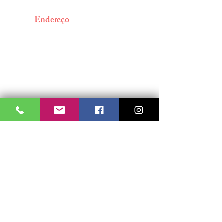
Endereço
Av. Bernardino de Campos, 324 |
Paraíso
CEP
04004-041
|
São Paulo - SP |
BRASIL