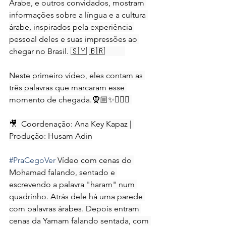
Árabe, e outros convidados, mostram 
informações sobre a língua e a cultura 
árabe, inspirados pela experiência 
pessoal deles e suas impressões ao 
chegar no Brasil. 🇸🇾 🇧🇷 ⠀⠀⠀
Neste primeiro vídeo, eles contam as 
três palavras que marcaram esse 
momento de chegada.🧕🏼✨👳🏽‍♂️ 
🎥  Coordenação: Ana Key Kapaz | 
Produção: Husam Adin
#PraCegoVer
 Vídeo com cenas do 
Mohamad falando, sentado e 
escrevendo a palavra "haram" num 
quadrinho. Atrás dele há uma parede 
com palavras árabes. Depois entram 
cenas da Yamam falando sentada, com 