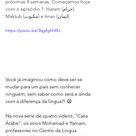
próximas 4 semanas. Começamos hoje 
com o 
episódio 1: Haram (حرام), 
Maktub (مكتوب) e Iman (ايمان).
https://youtu.be/3qjyfghhfXc
Você já imaginou como deve ser se 
mudar para um país sem conhecer 
ninguém, sem saber como será e ainda 
com a diferença da língua?! 😦 
Na nova série de quatro vídeos, "Casa 
Árabe", os sírios Mohamad e Yamam, 
professores no Centro da Língua 