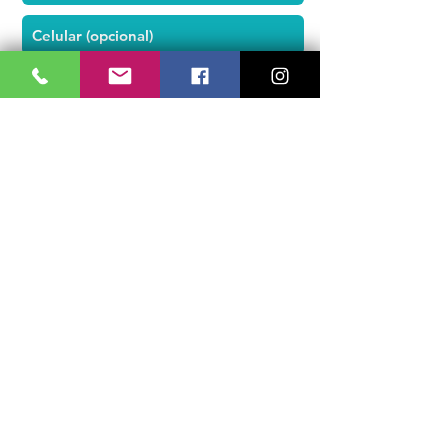
ENVIAR
Formas de pagamento
Cartão de crédito
(à vista ou parcelado)
Cartão de débito
Boleto bancário
Depósito ou transferência
PIX
CNPJ
24.820.990
/0001-72