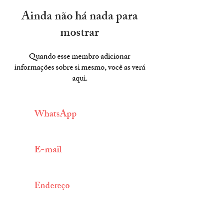
Ainda não há nada para
mostrar
Quando esse membro adicionar
informações sobre si mesmo, você as verá
aqui.
WhatsApp
(11) 9 3009 9689
E-mail
info@centroarabe.com.br
Endereço
Av. Bernardino de Campos, 324 |
Paraíso
CEP
04004-041
|
São Paulo - SP |
BRASIL