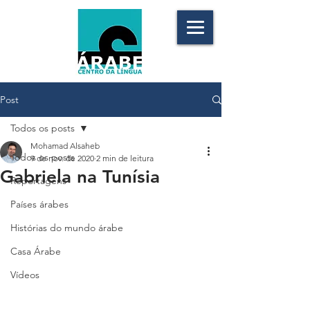
Post
Todos os posts
Mohamad Alsaheb
Todos os posts
9 de nov. de 2020
2 min de leitura
Gabriela na Tunísia
Reportagens
Países árabes
Histórias do mundo árabe
Casa Árabe
Vídeos