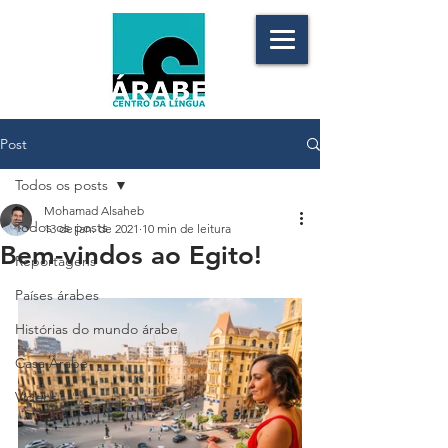
Post
Todos os posts
Mohamad Alsaheb
Todos os posts
13 de jan. de 2021
10 min de leitura
Bem-vindos ao Egito!
Reportagens
Países árabes
Histórias do mundo árabe
Casa Árabe
Vídeos